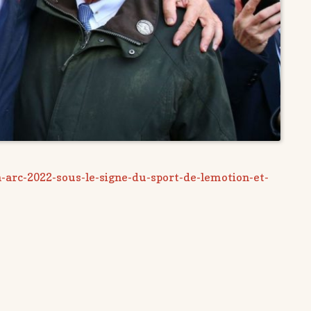
n-arc-2022-sous-le-signe-du-sport-de-lemotion-et-