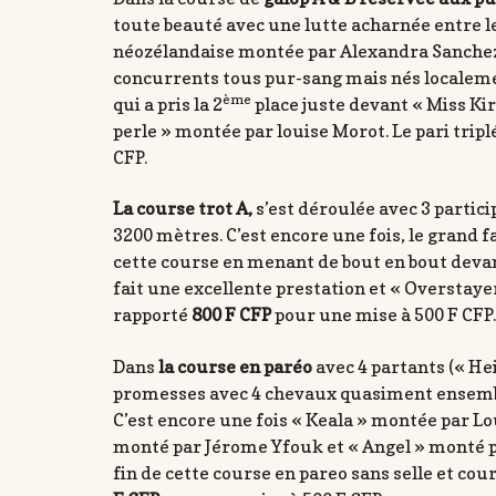
toute beauté avec une lutte acharnée entre l
néozélandaise montée par Alexandra Sanchez 
concurrents tous pur-sang mais nés localeme
ème
qui a pris la 2
place juste devant « Miss Ki
perle » montée par louise Morot. Le pari triplé
CFP.
La course trot A,
s’est déroulée avec 3 partici
3200 mètres. C’est encore une fois, le grand f
cette course en menant de bout en bout devan
fait une excellente prestation et « Overstayer »
rapporté
800 F CFP
pour une mise à 500 F CFP
Dans
la course en paréo
avec 4 partants (« Hei
promesses avec 4 chevaux quasiment ensemble
C’est encore une fois « Keala » montée par Lo
monté par Jérome Yfouk et « Angel » monté par
fin de cette course en pareo sans selle et couro