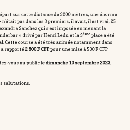
départ sur cette distance de 3200 mètres, une énorme
’était pas dans les 3 premiers, il avait, il est vrai, 25
Alexandra Sanchez qui s’est imposée en menant la
ème
nderbar » drivé par Henri Ledu et la 3
place a été
Izal. Cette course a été très animée notamment dans
) a rapporté
2 800 F CFP
pour une mise à 500 F CFP.
ez-vous au public l
e dimanche 10 septembre 202
3
,
s salutations.