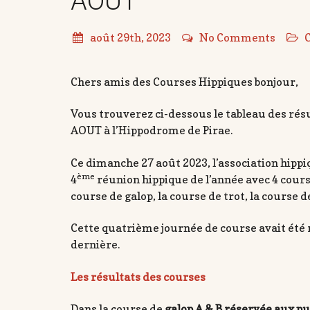
AOUT
août 29th, 2023
No Comments
Chers amis des Courses Hippiques bonjour,
Vous trouverez ci-dessous le tableau des ré
AOUT à l’Hippodrome de Pirae.
Ce dimanche 27 août 2023, l’association hippi
ème
4
réunion hippique de l’année avec 4 cour
course de galop, la course de trot, la course d
Cette quatrième journée de course avait été 
dernière.
Les résultats des courses
Dans la course de
galop A & B réservée aux p