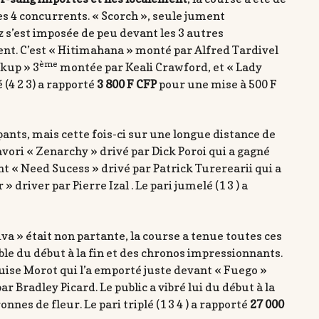
es 4 concurrents. « Scorch », seule jument
s’est imposée de peu devant les 3 autres
nt. C’est « Hitimahana » monté par Alfred Tardivel
ème
rkup » 3
montée par Keali Crawford, et « Lady
 (4 2 3) a rapporté
3 800 F CFP
pour une mise à 500 F
pants, mais cette fois-ci sur une longue distance de
avori « Zenarchy » drivé par Dick Poroi qui a gagné
t « Need Sucess » drivé par Patrick Turerearii qui a
 driver par Pierre Izal . Le pari jumelé (1 3 ) a
.
va » était non partante, la course a tenue toutes ces
 du début à la fin et des chronos impressionnants.
uise Morot qui l’a emporté juste devant « Fuego »
 Bradley Picard. Le public a vibré lui du début à la
nnes de fleur. Le pari triplé (1 3 4 ) a rapporté
27 000