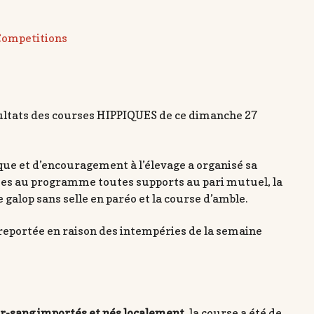
Competitions
sultats des courses HIPPIQUES de ce dimanche 27
que et d’encouragement à l’élevage a organisé sa
ses au programme toutes supports au pari mutuel, la
e galop sans selle en paréo et la course d’amble.
reportée en raison des intempéries de la semaine
ur-sang importés et nés localement
, la course a été de