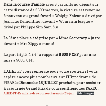
Dans la course d’amble
avec 6 partants au départ sur
cette distance de 2600 mètres, la victoire est revenue
à nouveau au grand favori « Waipipi Falcon » drivé par
Jean Luc Demontluc , devant « Women in league »
drivé par Philippe Sim Sam Siu.
La 3ème place a été prise par « Mme Secretary » juste
devant « Mrs Zippy » monté
Le pari triplé (1 2 4 ) a rapporté
8 600 F CFP
pour une
mise à 500 F CFP.
L’AHEE PF vous remercie pour votre soutien et vous
espère encore plus nombreux sur l’Hippodrome de
PIRAE
le Dimanche 16 JUILLET
prochain, pour assister
à sa journée Grand Prix de courses Hippiques PAREU.
AHEE-PF-Resultats-des-courses-Pareu-du-25-juin
Télécharger