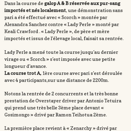
Dans la course de
galop A & B réservée aux pur-sang
importés et nés localement
, une démonstration sans
pari a été effectué avec « Scorch » montée par
Alexandra Sanchez contre « Lady Perle » monté par
Keali Crawford . « Lady Perle », de père et mère
importés et issus de l’élevage local, faisait sa rentrée.
Lady Perle a mené toute la course jusqu’au dernier
virage ou « Scorch » s’est imposée avec une petite
longueur d’avance.
La course trot A,
1ère course avec pari s’est déroulée
avec 4 participants,sur une distance de 2200m.
Notons la rentrée de 2 concurrents et la très bonne
prestation de Overstayer driver par Antonio Tetuira
qui prend une très belle 3ème place devant «
Gosimongo » drivé par Ramon Teihotua 2ème.
La première place revient à « Zenarchy » drivé par