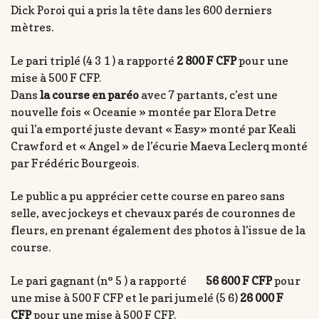
Dick Poroi qui a pris la tête dans les 600 derniers
mètres.
Le pari triplé (4 3 1 ) a rapporté
2 800 F CFP
pour une
mise à 500 F CFP.
Dans
la course en paréo
avec 7 partants, c’est une
nouvelle fois « Oceanie » montée par Elora Detre
qui l’a emporté juste devant « Easy» monté par Keali
Crawford et « Angel » de l’écurie Maeva Leclerq monté
par Frédéric Bourgeois.
Le public a pu apprécier cette course en pareo sans
selle, avec jockeys et chevaux parés de couronnes de
fleurs, en prenant également des photos à l’issue de la
course.
Le pari gagnant (n° 5 ) a rapporté
56 600 F CFP
pour
une mise à 500 F CFP et le pari jumelé (5 6)
26 000 F
CFP
pour une mise à 500 F CFP.