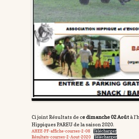
Ci joint Résultats de c
e dimanche 02 Août
à l’
Hippiques PAREU de la saison 2020.
AHEE-PF-affiche-courses-2-08
Télécharger
Résultats-courses-2-Aout-2020
Télécharger