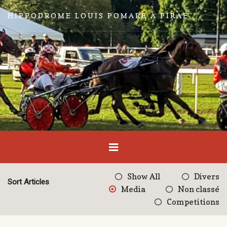
HIPPODROME LOUIS POMARE À PIRAE
Show All
Divers
Sort Articles
Media
Non classé
Competitions