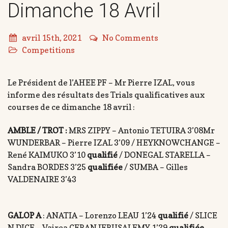
Dimanche 18 Avril
avril 15th, 2021
No Comments
Competitions
Le Président de l’AHEE PF – Mr Pierre IZAL, vous
informe des résultats des Trials qualificatives aux
courses de ce dimanche 18 avril :
AMBLE / TROT :
MRS ZIPPY – Antonio TETUIRA 3’08Mr
WUNDERBAR – Pierre IZAL 3’09 / HEYKNOWCHANGE –
René KAIMUKO 3’10
qualifié
/ DONEGAL STARELLA –
Sandra BORDES 3’25
qualifiée
/ SUMBA – Gilles
VALDENAIRE 3’43
GALOP A
: ANATIA – Lorenzo LEAU 1’24
qualifié
/ SLICE
N DICE – Vairea CERAN JERUSALEMY 1’29
qualifiée