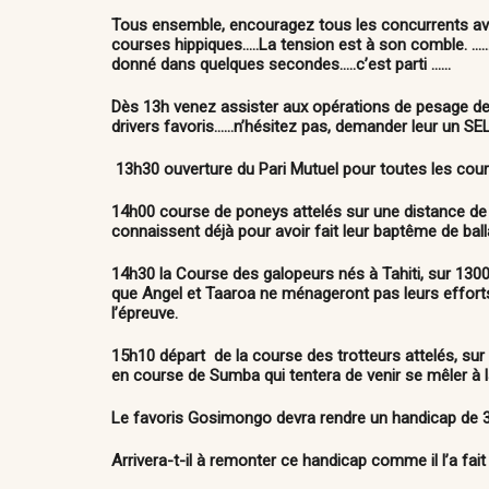
Tous ensemble, encouragez tous les concurrents ave
courses hippiques…..La tension est à son comble. ……
donné dans quelques secondes…..
c’est parti ……
Dès 13h venez assister aux opérations de pesage dev
drivers favoris……n’hésitez pas, demander leur un SE
13h30 ouverture du Pari Mutuel pour toutes les cour
14h00
course de poneys attelés
sur une distance de
connaissent déjà pour avoir fait leur baptême de ball
14h30 la Course des galopeurs nés à Tahiti
, sur 130
que Angel et Taaroa ne ménageront pas leurs efforts 
l’épreuve.
15h10 départ de la course des trotteurs attelés
, su
en course de Sumba qui tentera de venir se mêler à la 
Le favoris Gosimongo devra rendre un handicap de 
Arrivera-t-il à remonter ce handicap comme il l’a fait