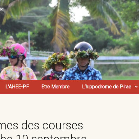
AE
L’AHEE-PF
Etre Membre
L’hippodrome de Pirae
es des courses