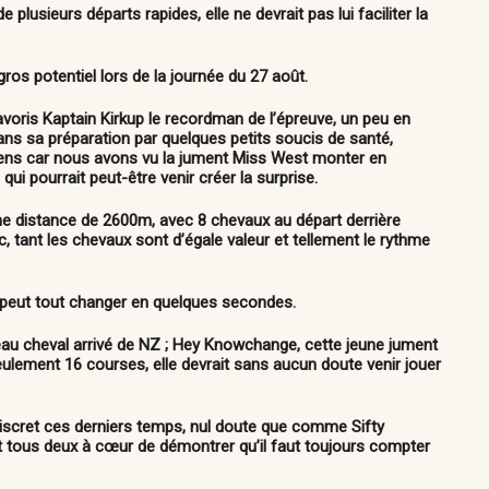
 plusieurs départs rapides, elle ne devrait pas lui faciliter la
os potentiel lors de la journée du 27 août.
avoris Kaptain Kirkup le recordman de l’épreuve, un peu en
dans sa préparation par quelques petits soucis de santé,
oyens car nous avons vu la jument Miss West monter en
ui pourrait peut-être venir créer la surprise.
une distance de 2600m, avec 8 chevaux au départ derrière
stic, tant les chevaux sont d’égale valeur et tellement le rythme
e peut tout changer en quelques secondes.
veau cheval arrivé de NZ ; Hey Knowchange, cette jeune jument
ulement 16 courses, elle devrait sans aucun doute venir jouer
iscret ces derniers temps, nul doute que comme Sifty
ont tous deux à cœur de démontrer qu’il faut toujours compter