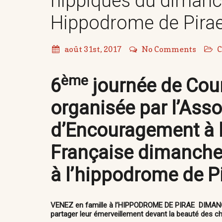
hippiques du diman
Hippodrome de Pirae
août 31st, 2017
No Comments
C
ème
6
journée de Cou
organisée par l’Asso
d’Encouragement à l
Française
dimanche
à l’hippodrome de Pi
VENEZ en famille à l’HIPPODROME DE PIRAE DIM
partager leur émerveillement devant la beauté des ch