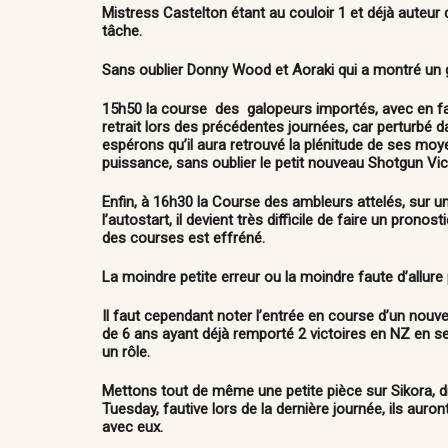
Mistress Castelton étant au couloir 1 et déjà auteur de
tâche.
Sans oublier Donny Wood et Aoraki qui a montré un gr
15h50 la course des galopeurs importés
, avec en f
retrait lors des précédentes journées, car perturbé 
espérons qu’il aura retrouvé la plénitude de ses m
puissance, sans oublier le petit nouveau Shotgun Vic q
Enfin, à 16h30
la Course des ambleurs attelés
, sur 
l’autostart, il devient très difficile de faire un prono
des courses est effréné.
La moindre petite erreur ou la moindre faute d’allur
Il faut cependant noter l’entrée en course d’un nou
de 6 ans ayant déjà remporté 2 victoires en NZ en se
un rôle.
Mettons tout de même une petite pièce sur Sikora, d
Tuesday, fautive lors de la dernière journée, ils aur
avec eux.