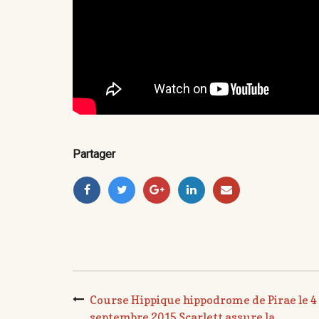
Partager
Course Hippique hippodrome de Pirae le 4
septembre 2015 Scarlett assure la