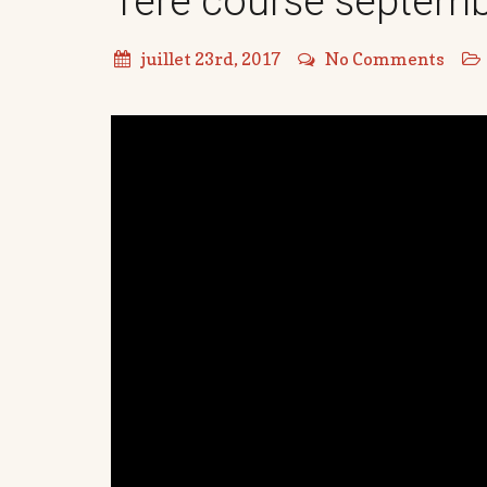
1ère course septem
juillet 23rd, 2017
No Comments