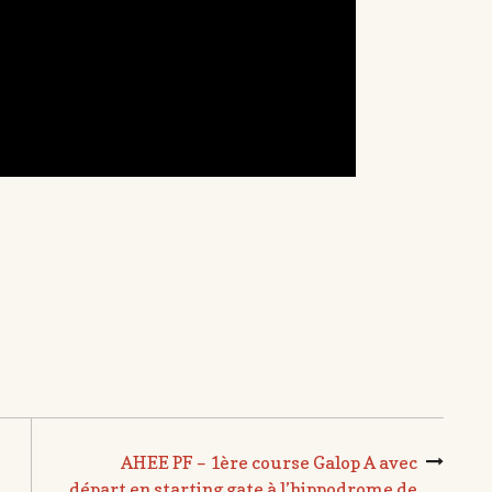
AHEE PF – 1ère course Galop A avec
départ en starting gate à l’hippodrome de