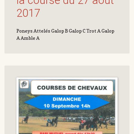
la course du 27 août
2017
Poneys Attelés Galop B Galop C Trot A Galop
A Amble A