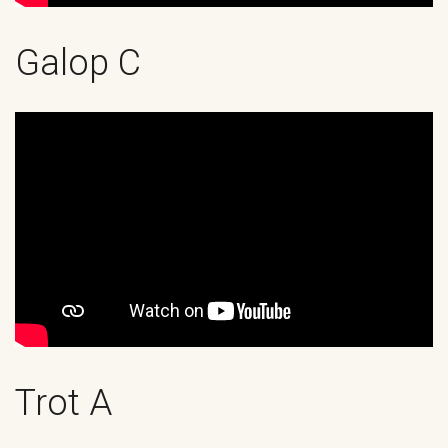
Galop C
Trot A